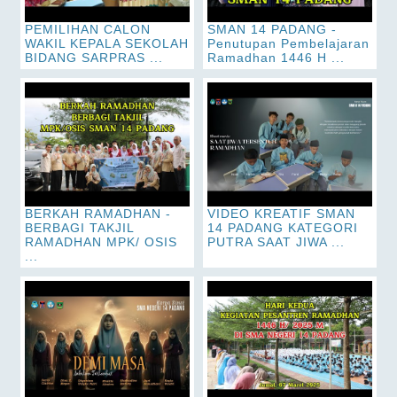
PEMILIHAN CALON
SMAN 14 PADANG -
WAKIL KEPALA SEKOLAH
Penutupan Pembelajaran
BIDANG SARPRAS ...
Ramadhan 1446 H ...
BERKAH RAMADHAN -
VIDEO KREATIF SMAN
BERBAGI TAKJIL
14 PADANG KATEGORI
RAMADHAN MPK/ OSIS
PUTRA SAAT JIWA ...
...