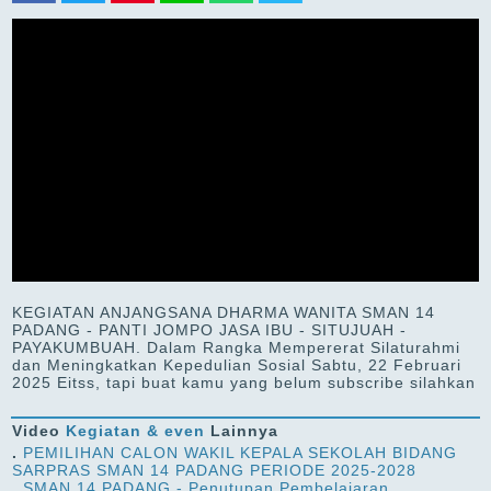
KEGIATAN ANJANGSANA DHARMA WANITA SMAN 14
PADANG - PANTI JOMPO JASA IBU - SITUJUAH -
PAYAKUMBUAH. Dalam Rangka Mempererat Silaturahmi
dan Meningkatkan Kepedulian Sosial Sabtu, 22 Februari
2025 Eitss, tapi buat kamu yang belum subscribe silahkan
Video
Kegiatan & even
Lainnya
.
PEMILIHAN CALON WAKIL KEPALA SEKOLAH BIDANG
SARPRAS SMAN 14 PADANG PERIODE 2025-2028
.
SMAN 14 PADANG - Penutupan Pembelajaran