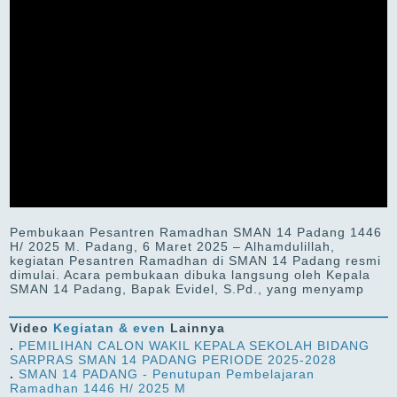
Pembukaan Pesantren Ramadhan SMAN 14 Padang 1446
H/ 2025 M. Padang, 6 Maret 2025 – Alhamdulillah,
kegiatan Pesantren Ramadhan di SMAN 14 Padang resmi
dimulai. Acara pembukaan dibuka langsung oleh Kepala
SMAN 14 Padang, Bapak Evidel, S.Pd., yang menyamp
Video
Kegiatan & even
Lainnya
.
PEMILIHAN CALON WAKIL KEPALA SEKOLAH BIDANG
SARPRAS SMAN 14 PADANG PERIODE 2025-2028
.
SMAN 14 PADANG - Penutupan Pembelajaran
Ramadhan 1446 H/ 2025 M