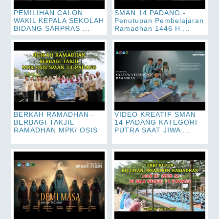
PEMILIHAN CALON
SMAN 14 PADANG -
WAKIL KEPALA SEKOLAH
Penutupan Pembelajaran
BIDANG SARPRAS ...
Ramadhan 1446 H ...
BERKAH RAMADHAN -
VIDEO KREATIF SMAN
BERBAGI TAKJIL
14 PADANG KATEGORI
RAMADHAN MPK/ OSIS
PUTRA SAAT JIWA ...
...