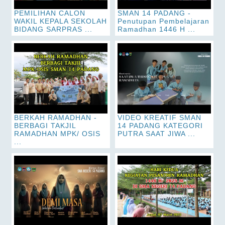
PEMILIHAN CALON
SMAN 14 PADANG -
WAKIL KEPALA SEKOLAH
Penutupan Pembelajaran
BIDANG SARPRAS ...
Ramadhan 1446 H ...
BERKAH RAMADHAN -
VIDEO KREATIF SMAN
BERBAGI TAKJIL
14 PADANG KATEGORI
RAMADHAN MPK/ OSIS
PUTRA SAAT JIWA ...
...