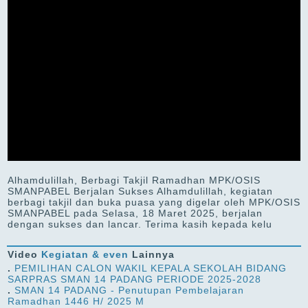
Alhamdulillah, Berbagi Takjil Ramadhan MPK/OSIS
SMANPABEL Berjalan Sukses Alhamdulillah, kegiatan
berbagi takjil dan buka puasa yang digelar oleh MPK/OSIS
SMANPABEL pada Selasa, 18 Maret 2025, berjalan
dengan sukses dan lancar. Terima kasih kepada kelu
Video
Kegiatan & even
Lainnya
.
PEMILIHAN CALON WAKIL KEPALA SEKOLAH BIDANG
SARPRAS SMAN 14 PADANG PERIODE 2025-2028
.
SMAN 14 PADANG - Penutupan Pembelajaran
Ramadhan 1446 H/ 2025 M