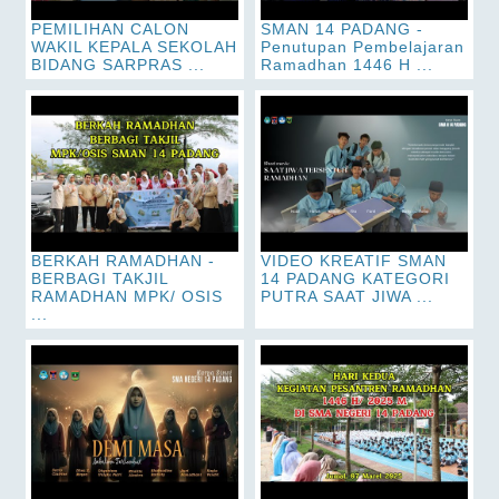
PEMILIHAN CALON
SMAN 14 PADANG -
WAKIL KEPALA SEKOLAH
Penutupan Pembelajaran
BIDANG SARPRAS ...
Ramadhan 1446 H ...
BERKAH RAMADHAN -
VIDEO KREATIF SMAN
BERBAGI TAKJIL
14 PADANG KATEGORI
RAMADHAN MPK/ OSIS
PUTRA SAAT JIWA ...
...