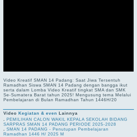
Video Kreatif SMAN 14 Padang: Saat Jiwa Tersentuh
Ramadhan Siswa SMAN 14 Padang dengan bangga ikut
serta dalam Lomba Video Kreatif tingkat SMA dan SMK
Se-Sumatera Barat tahun 2025! Mengusung tema Melalui
Pembelajaran di Bulan Ramadhan Tahun 1446H/20
Video
Kegiatan & even
Lainnya
.
PEMILIHAN CALON WAKIL KEPALA SEKOLAH BIDANG
SARPRAS SMAN 14 PADANG PERIODE 2025-2028
.
SMAN 14 PADANG - Penutupan Pembelajaran
Ramadhan 1446 H/ 2025 M