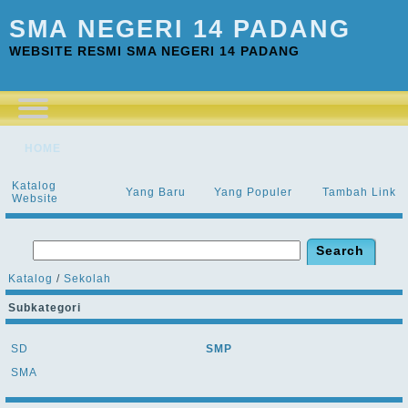
SMA NEGERI 14 PADANG
WEBSITE RESMI SMA NEGERI 14 PADANG
HOME
Katalog
Yang Baru
Yang Populer
Tambah Link
Website
Katalog
/
Sekolah
Subkategori
SD
SMP
SMA