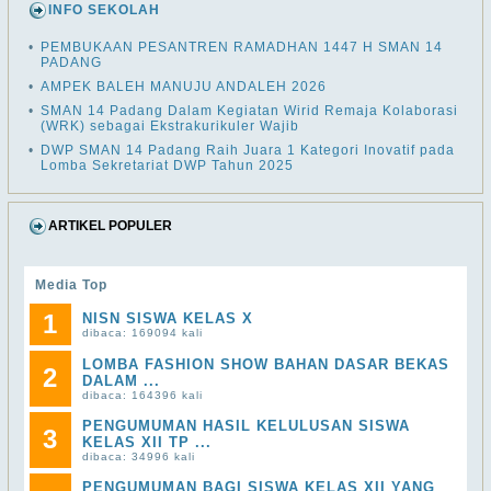
INFO SEKOLAH
•
PEMBUKAAN PESANTREN RAMADHAN 1447 H SMAN 14
PADANG
•
AMPEK BALEH MANUJU ANDALEH 2026
•
SMAN 14 Padang Dalam Kegiatan Wirid Remaja Kolaborasi
(WRK) sebagai Ekstrakurikuler Wajib
•
DWP SMAN 14 Padang Raih Juara 1 Kategori Inovatif pada
Lomba Sekretariat DWP Tahun 2025
ARTIKEL POPULER
Media Top
1
NISN SISWA KELAS X
dibaca: 169094 kali
LOMBA FASHION SHOW BAHAN DASAR BEKAS
2
DALAM ...
dibaca: 164396 kali
PENGUMUMAN HASIL KELULUSAN SISWA
3
KELAS XII TP ...
dibaca: 34996 kali
PENGUMUMAN BAGI SISWA KELAS XII YANG