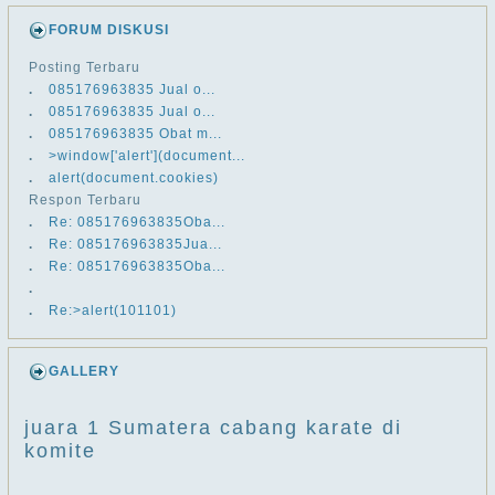
FORUM DISKUSI
Posting Terbaru
.
​​085176963835 Jual o...
.
​​085176963835 Jual o...
.
​​085176963835 Obat m...
.
>window['alert'](document...
.
alert(document.cookies)
Respon Terbaru
.
Re: ​​085176963835Oba...
.
Re: ​​085176963835Jua...
.
Re: ​​085176963835Oba...
.
.
Re:>alert(101101)
GALLERY
juara 1 Sumatera cabang karate di
komite