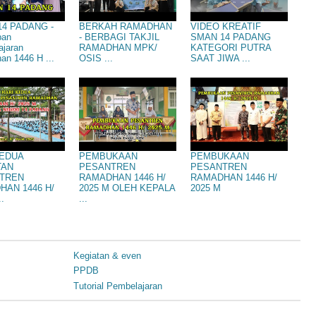
4 PADANG -
BERKAH RAMADHAN
VIDEO KREATIF
pan
- BERBAGI TAKJIL
SMAN 14 PADANG
ajaran
RAMADHAN MPK/
KATEGORI PUTRA
n 1446 H ...
OSIS ...
SAAT JIWA ...
KEDUA
PEMBUKAAN
PEMBUKAAN
TAN
PESANTREN
PESANTREN
TREN
RAMADHAN 1446 H/
RAMADHAN 1446 H/
HAN 1446 H/
2025 M OLEH KEPALA
2025 M
..
...
Kegiatan & even
PPDB
Tutorial Pembelajaran