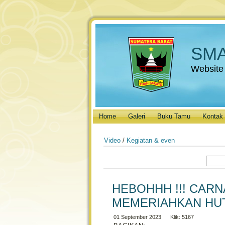
SMA
Website
Home
Galeri
Buku Tamu
Kontak
Video
/
Kegiatan & even
HEBOHHH !!! CARNA
MEMERIAHKAN HUT
01 September 2023 Klik: 5167