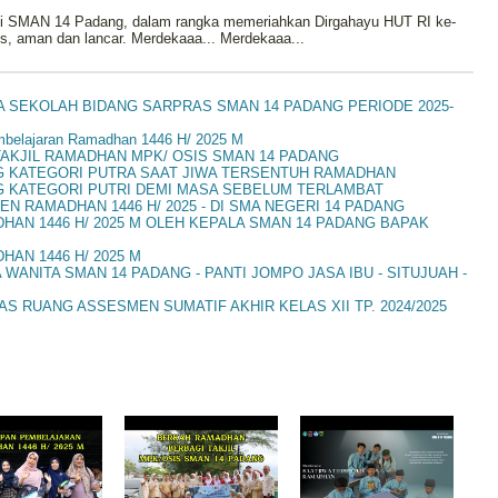
 di SMAN 14 Padang, dalam rangka memeriahkan Dirgahayu HUT RI ke-
es, aman dan lancar. Merdekaaa... Merdekaaa...
A SEKOLAH BIDANG SARPRAS SMAN 14 PADANG PERIODE 2025-
elajaran Ramadhan 1446 H/ 2025 M
AKJIL RAMADHAN MPK/ OSIS SMAN 14 PADANG
G KATEGORI PUTRA SAAT JIWA TERSENTUH RAMADHAN
G KATEGORI PUTRI DEMI MASA SEBELUM TERLAMBAT
N RAMADHAN 1446 H/ 2025 - DI SMA NEGERI 14 PADANG
N 1446 H/ 2025 M OLEH KEPALA SMAN 14 PADANG BAPAK
AN 1446 H/ 2025 M
ANITA SMAN 14 PADANG - PANTI JOMPO JASA IBU - SITUJUAH -
S RUANG ASSESMEN SUMATIF AKHIR KELAS XII TP. 2024/2025