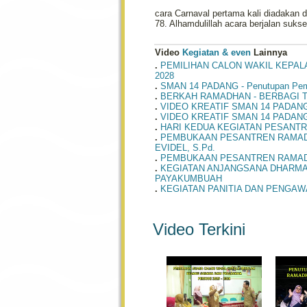
cara Carnaval pertama kali diadakan
78. Alhamdulillah acara berjalan suks
Video
Kegiatan & even
Lainnya
.
PEMILIHAN CALON WAKIL KEPAL
2028
.
SMAN 14 PADANG - Penutupan Pemb
.
BERKAH RAMADHAN - BERBAGI T
.
VIDEO KREATIF SMAN 14 PADAN
.
VIDEO KREATIF SMAN 14 PADAN
.
HARI KEDUA KEGIATAN PESANTRE
.
PEMBUKAAN PESANTREN RAMADHA
EVIDEL, S.Pd.
.
PEMBUKAAN PESANTREN RAMADH
.
KEGIATAN ANJANGSANA DHARMA W
PAYAKUMBUAH
.
KEGIATAN PANITIA DAN PENGAWA
Video Terkini