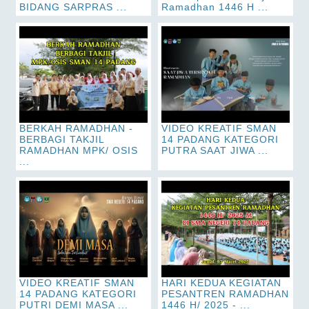
BIDANG SARPRAS ...
Ramadhan 1446 H ...
BERKAH RAMADHAN -
VIDEO KREATIF SMAN
BERBAGI TAKJIL
14 PADANG KATEGORI
RAMADHAN MPK/ OSIS
PUTRA SAAT JIWA ...
...
VIDEO KREATIF SMAN
HARI KEDUA KEGIATAN
14 PADANG KATEGORI
PESANTREN RAMADHAN
PUTRI DEMI MASA ...
1446 H/ 2025 - ...