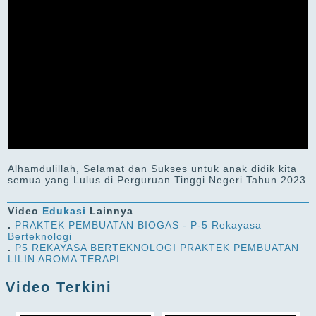
Alhamdulillah, Selamat dan Sukses untuk anak didik kita
semua yang Lulus di Perguruan Tinggi Negeri Tahun 2023
Video
Edukasi
Lainnya
.
PRAKTEK PEMBUATAN BIOGAS - P-5 Rekayasa
Berteknologi
.
P5 REKAYASA BERTEKNOLOGI PRAKTEK PEMBUATAN
LILIN AROMA TERAPI
Video Terkini