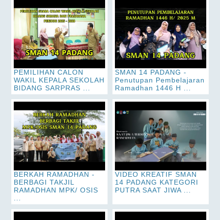
PEMILIHAN CALON
SMAN 14 PADANG -
WAKIL KEPALA SEKOLAH
Penutupan Pembelajaran
BIDANG SARPRAS ...
Ramadhan 1446 H ...
BERKAH RAMADHAN -
VIDEO KREATIF SMAN
BERBAGI TAKJIL
14 PADANG KATEGORI
RAMADHAN MPK/ OSIS
PUTRA SAAT JIWA ...
...