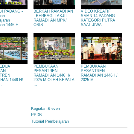
4 PADANG -
BERKAH RAMADHAN
VIDEO KREATIF
pan
- BERBAGI TAKJIL
SMAN 14 PADANG
ajaran
RAMADHAN MPK/
KATEGORI PUTRA
n 1446 H ...
OSIS ...
SAAT JIWA ...
KEDUA
PEMBUKAAN
PEMBUKAAN
TAN
PESANTREN
PESANTREN
TREN
RAMADHAN 1446 H/
RAMADHAN 1446 H/
HAN 1446 H/
2025 M OLEH KEPALA
2025 M
..
...
Kegiatan & even
PPDB
Tutorial Pembelajaran