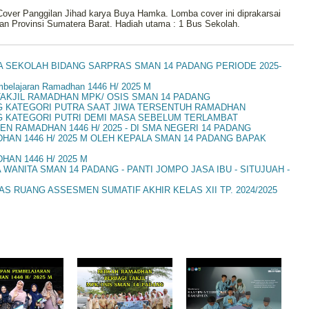
ver Panggilan Jihad karya Buya Hamka. Lomba cover ini diprakarsai
n Provinsi Sumatera Barat. Hadiah utama : 1 Bus Sekolah.
A SEKOLAH BIDANG SARPRAS SMAN 14 PADANG PERIODE 2025-
elajaran Ramadhan 1446 H/ 2025 M
AKJIL RAMADHAN MPK/ OSIS SMAN 14 PADANG
G KATEGORI PUTRA SAAT JIWA TERSENTUH RAMADHAN
G KATEGORI PUTRI DEMI MASA SEBELUM TERLAMBAT
N RAMADHAN 1446 H/ 2025 - DI SMA NEGERI 14 PADANG
N 1446 H/ 2025 M OLEH KEPALA SMAN 14 PADANG BAPAK
AN 1446 H/ 2025 M
ANITA SMAN 14 PADANG - PANTI JOMPO JASA IBU - SITUJUAH -
S RUANG ASSESMEN SUMATIF AKHIR KELAS XII TP. 2024/2025