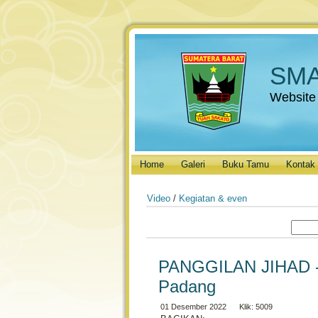
SMA
Website
Home
Galeri
Buku Tamu
Kontak
Video
/
Kegiatan & even
PANGGILAN JIHAD - 
Padang
01 Desember 2022 Klik: 5009