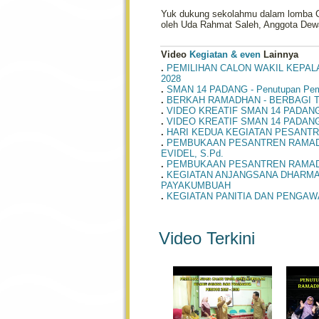
Yuk dukung sekolahmu dalam lomba Co
oleh Uda Rahmat Saleh, Anggota Dewa
Video
Kegiatan & even
Lainnya
.
PEMILIHAN CALON WAKIL KEPAL
2028
.
SMAN 14 PADANG - Penutupan Pemb
.
BERKAH RAMADHAN - BERBAGI T
.
VIDEO KREATIF SMAN 14 PADAN
.
VIDEO KREATIF SMAN 14 PADAN
.
HARI KEDUA KEGIATAN PESANTRE
.
PEMBUKAAN PESANTREN RAMADHA
EVIDEL, S.Pd.
.
PEMBUKAAN PESANTREN RAMADH
.
KEGIATAN ANJANGSANA DHARMA W
PAYAKUMBUAH
.
KEGIATAN PANITIA DAN PENGAWA
Video Terkini