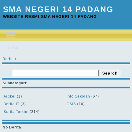
SMA NEGERI 14 PADANG
WEBSITE RESMI SMA NEGERI 14 PADANG
HOME
Berita
/
Subkategori:
Artikel
(1)
Info Sekolah
(67)
Berita IT
(3)
OSIS
(10)
Berita Terkini
(214)
No Berita