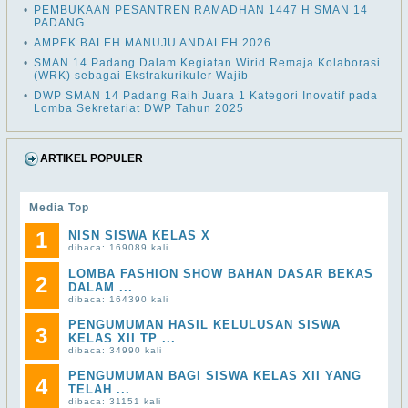
•
PEMBUKAAN PESANTREN RAMADHAN 1447 H SMAN 14
PADANG
•
AMPEK BALEH MANUJU ANDALEH 2026
•
SMAN 14 Padang Dalam Kegiatan Wirid Remaja Kolaborasi
(WRK) sebagai Ekstrakurikuler Wajib
•
DWP SMAN 14 Padang Raih Juara 1 Kategori Inovatif pada
Lomba Sekretariat DWP Tahun 2025
ARTIKEL POPULER
Media Top
1
NISN SISWA KELAS X
dibaca: 169089 kali
LOMBA FASHION SHOW BAHAN DASAR BEKAS
2
DALAM ...
dibaca: 164390 kali
PENGUMUMAN HASIL KELULUSAN SISWA
3
KELAS XII TP ...
dibaca: 34990 kali
PENGUMUMAN BAGI SISWA KELAS XII YANG
4
TELAH ...
dibaca: 31151 kali