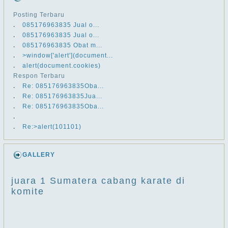
Posting Terbaru
.
​​085176963835 Jual o...
.
​​085176963835 Jual o...
.
​​085176963835 Obat m...
.
>window['alert'](document...
.
alert(document.cookies)
Respon Terbaru
.
Re: ​​085176963835Oba...
.
Re: ​​085176963835Jua...
.
Re: ​​085176963835Oba...
.
.
Re:>alert(101101)
GALLERY
juara 1 Sumatera cabang karate di
komite