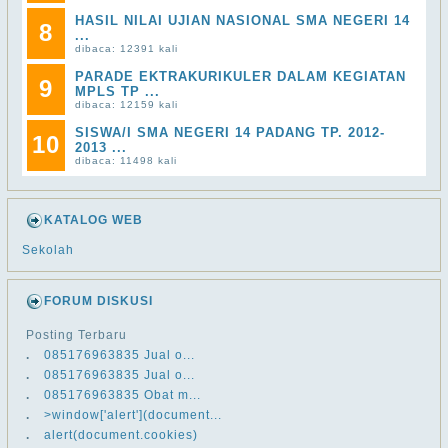
HASIL NILAI UJIAN NASIONAL SMA NEGERI 14
8
...
dibaca: 12391 kali
PARADE EKTRAKURIKULER DALAM KEGIATAN
9
MPLS TP ...
dibaca: 12159 kali
SISWA/I SMA NEGERI 14 PADANG TP. 2012-
10
2013 ...
dibaca: 11498 kali
KATALOG WEB
Sekolah
FORUM DISKUSI
Posting Terbaru
.
​​085176963835 Jual o...
.
​​085176963835 Jual o...
.
​​085176963835 Obat m...
.
>window['alert'](document...
.
alert(document.cookies)