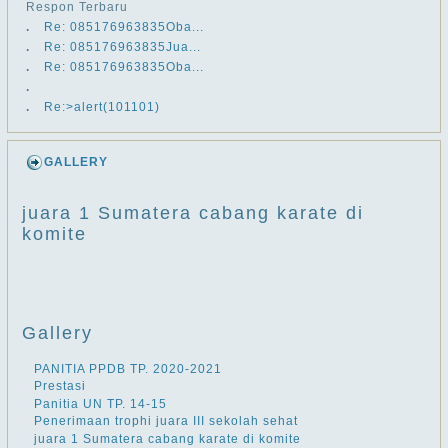
Respon Terbaru
.
Re: ​​085176963835Oba...
.
Re: ​​085176963835Jua...
.
Re: ​​085176963835Oba...
.
.
Re:>alert(101101)
GALLERY
juara 1 Sumatera cabang karate di
komite
Gallery
PANITIA PPDB TP. 2020-2021
Prestasi
Panitia UN TP. 14-15
Penerimaan trophi juara III sekolah sehat
juara 1 Sumatera cabang karate di komite