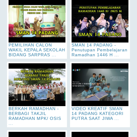
PEMILIHAN CALON
SMAN 14 PADANG -
WAKIL KEPALA SEKOLAH
Penutupan Pembelajaran
BIDANG SARPRAS ...
Ramadhan 1446 H ...
BERKAH RAMADHAN -
VIDEO KREATIF SMAN
BERBAGI TAKJIL
14 PADANG KATEGORI
RAMADHAN MPK/ OSIS
PUTRA SAAT JIWA ...
...