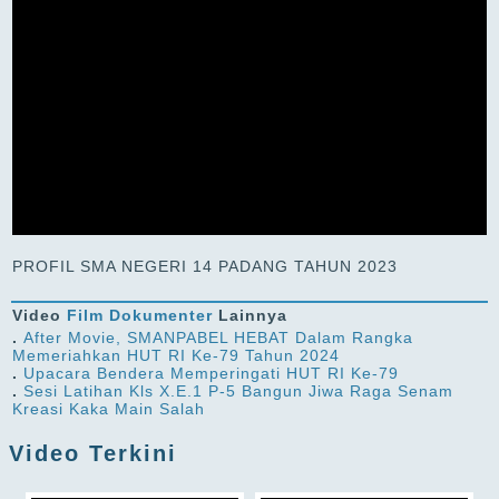
PROFIL SMA NEGERI 14 PADANG TAHUN 2023
Video
Film Dokumenter
Lainnya
.
After Movie, SMANPABEL HEBAT Dalam Rangka
Memeriahkan HUT RI Ke-79 Tahun 2024
.
Upacara Bendera Memperingati HUT RI Ke-79
.
Sesi Latihan Kls X.E.1 P-5 Bangun Jiwa Raga Senam
Kreasi Kaka Main Salah
Video Terkini